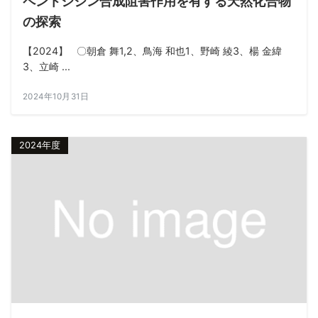
ペントシジン合成阻害作用を有する天然化合物
の探索
【2024】 〇朝倉 舞1,2、鳥海 和也1、野崎 綾3、楊 金緯
3、立崎 ...
2024年10月31日
2024年度