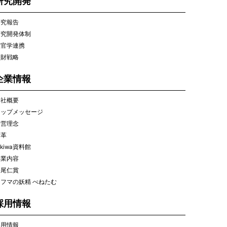
研究開発
研究報告
研究開発体制
産官学連携
知財戦略
企業情報
会社概要
トップメッセージ
経営理念
沿革
okiwa資料館
事業内容
松尾仁賞
フマの妖精 べねたむ
採用情報
採用情報