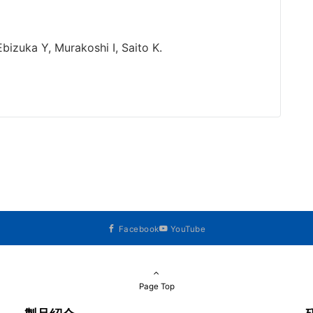
izuka Y, Murakoshi I, Saito K.
Facebook
YouTube
Page Top