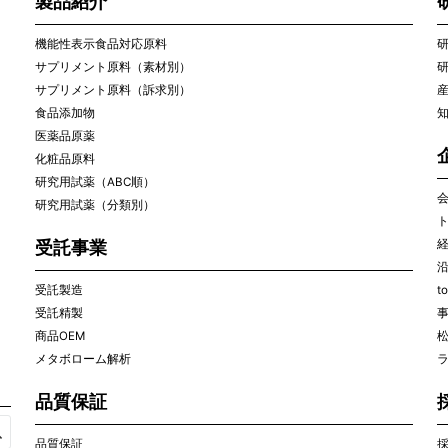
製品紹介
機能性表示食品対応原料
サプリメント原料（素材別）
サプリメント原料（訴求別）
食品添加物
医薬品原薬
化粧品原料
研究用試薬（ABC順）
研究用試薬（分類別）
受託事業
受託製造
t
受託精製
商品OEM
メタボローム解析
ラ
品質保証
品質保証