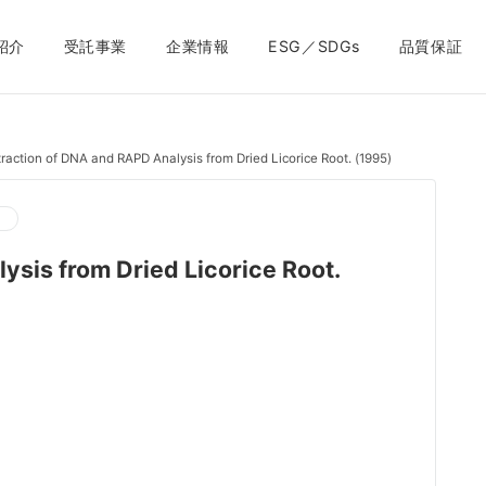
紹介
受託事業
企業情報
ESG／SDGs
品質保証
traction of DNA and RAPD Analysis from Dried Licorice Root. (1995)
ウ
ysis from Dried Licorice Root.
）