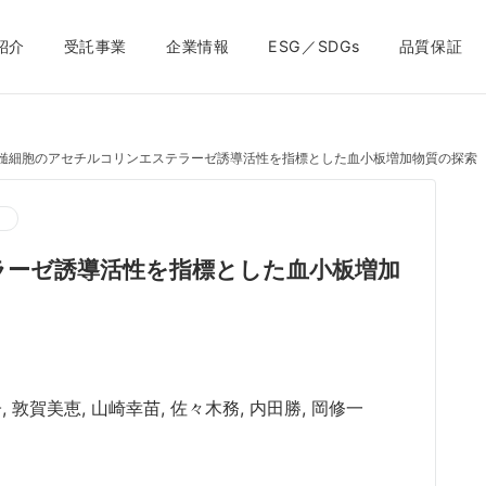
紹介
受託事業
企業情報
ESG／SDGs
品質保証
髄細胞のアセチルコリンエステラーゼ誘導活性を指標とした血小板増加物質の探索
ツ
ラーゼ誘導活性を指標とした血小板増加
, 敦賀美恵, 山崎幸苗, 佐々木務, 内田勝, 岡修一