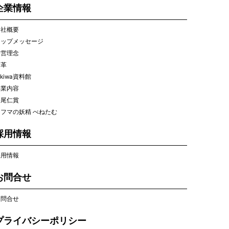
企業情報
会社概要
トップメッセージ
経営理念
沿革
okiwa資料館
事業内容
松尾仁賞
フマの妖精 べねたむ
採用情報
採用情報
お問合せ
お問合せ
プライバシーポリシー