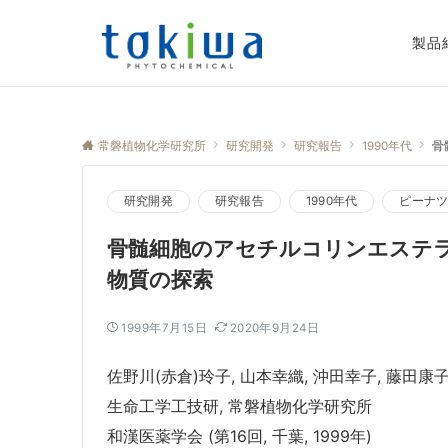
製品
常磐植物化学研究所
研究開発
研究報告
1990年代
骨
研究開発
研究報告
1990年代
ピーナ
骨髄細胞のアセチルコリンエステ
物質の探索
1999年7月15日
2020年9月24日
佐野川(赤倉)玲子, 山本幸織, 沖田幸子, 藤田康子
生命工学工技研, 常磐植物化学研究所
和漢医薬学会 (第16回, 千葉, 1999年)