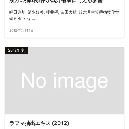
漢方の抽出条件が成分構成に与える影響
嶋田典基, 清水好美, 櫻井望, 柴田大輔, 鈴木秀幸常磐植物化学
研究所, かず...
2012年7月14日
2012年度
ラフマ抽出エキス (2012)