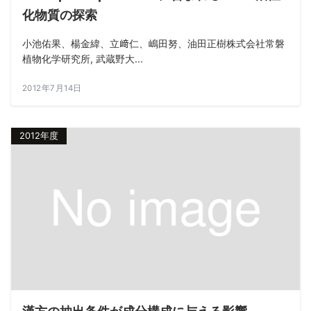
化物質の探索
小池佑果、楊金緯、立﨑仁、嶋田努、油田正樹株式会社常磐
植物化学研究所, 武蔵野大...
2012年7月14日
2012年度