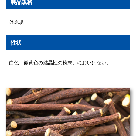
製品規格
外原規
性状
白色～微黄色の結晶性の粉末。においはない。