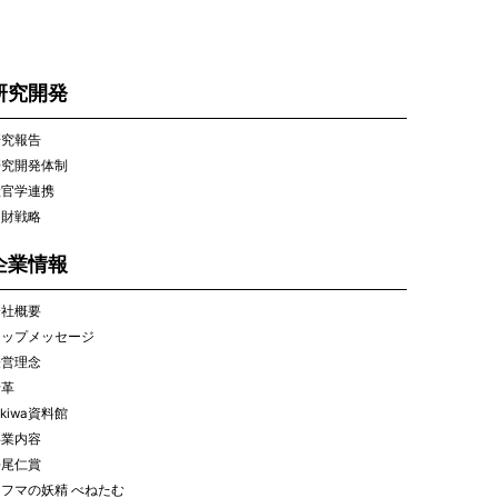
研究開発
研究報告
研究開発体制
産官学連携
知財戦略
企業情報
会社概要
トップメッセージ
経営理念
沿革
okiwa資料館
事業内容
松尾仁賞
フマの妖精 べねたむ