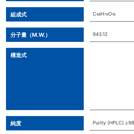
C
H
O
組成式
48
78
18
943.12
分子量（M.W.）
構造式
Purity (HPLC) ≧9
純度