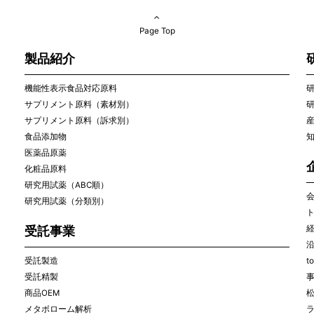
Page Top
製品紹介
機能性表示食品対応原料
サプリメント原料（素材別）
サプリメント原料（訴求別）
食品添加物
医薬品原薬
化粧品原料
研究用試薬（ABC順）
研究用試薬（分類別）
受託事業
受託製造
t
受託精製
商品OEM
メタボローム解析
ラ