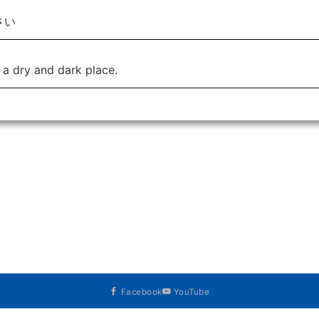
さい
 a dry and dark place.
Facebook
YouTube