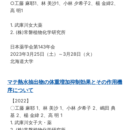
○工藤 麻耶1、林 美沙1、小林 夕希子2、楊 金緯2、
高 明1
1. 武庫川女大薬
2. (株)常磐植物化学研究所
日本薬学会第143年会
2023年3月25日（土）～3月28日（火）
北海道大学
マテ熱水抽出物の体重増加抑制効果とその作用機
序について
【2022】
〇工藤 麻耶 1、林 美沙 1、小林 夕希子 2、嶋田 典
基 2、楊 金緯 2、高 明 1
1. 武庫川女子大・薬
2. (株)常磐植物化学研究所