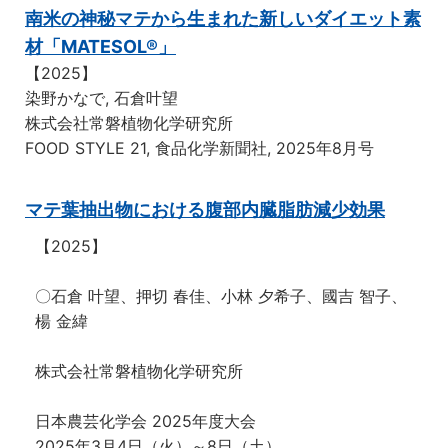
南米の神秘マテから生まれた新しいダイエット素
材「MATESOL®」
【2025】
染野かなで, 石倉叶望
株式会社常磐植物化学研究所
FOOD STYLE 21, 食品化学新聞社, 2025年8月号
マテ葉抽出物における腹部内臓脂肪減少効果
【2025】
〇石倉 叶望、押切 春佳、小林 夕希子、國吉 智子、
楊 金緯
株式会社常磐植物化学研究所
日本農芸化学会 2025年度大会
2025年3月4日（火）～8日（土）