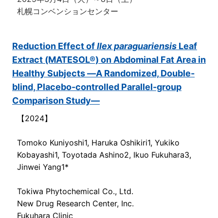
札幌コンベンションセンター
Reduction Effect of
Ilex paraguariensis
Leaf
Extract (MATESOL®) on Abdominal Fat Area in
Healthy Subjects ―A Randomized, Double-
blind, Placebo-controlled Parallel-group
Comparison Study―
【2024】
Tomoko Kuniyoshi1, Haruka Oshikiri1, Yukiko
Kobayashi1, Toyotada Ashino2, Ikuo Fukuhara3,
Jinwei Yang1*
Tokiwa Phytochemical Co., Ltd.
New Drug Research Center, Inc.
Fukuhara Clinic