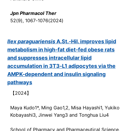
Jpn Pharmacol Ther
52(9), 1067-1076(2024)
Ilex paraguariensis
A.St.-Hil. improves lipid
metabolism in high-fat diet-fed obese rats
and suppresses intracellular lipid
accumulation in 3T3-L1 adipocytes via the
AMPK-dependent and insulin signaling
pathways
【2024】
Maya Kudo1*, Ming Gao1,2, Misa Hayashi1, Yukiko
Kobayashi3, Jinwei Yang3 and Tonghua Liu4
School of Pharmacy and Pharmaceutical Science,