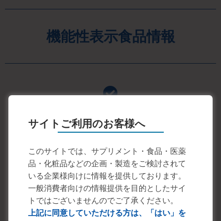
機能性表示食品情報
ヘルスクレーム
サイトご利用のお客様へ
本品にはゲッケイジュ葉エキスが含まれます。
ゲッケイジュ葉エキスには
健常な女性の歯ぐきを丈夫で
このサイトでは、サプリメント・食品・医薬
健康に保つ機能
があることが報告されています。
品・化粧品などの企画・製造をご検討されて
いる企業様向けに情報を提供しております。
一般消費者向けの情報提供を目的としたサイ
機能性関与成分
トではございませんのでご了承ください。
上記に同意していただける方は、「はい」を
ゲッケイジュ葉エキス（指標成分：デアセチルラウレノ