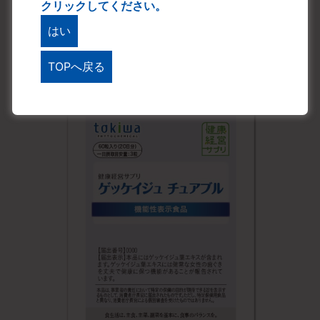
クリックしてください。
ビオリド、コスツノリド ）
®
（
ローレッシュ
として
108mg/日
）
はい
TOPへ戻る