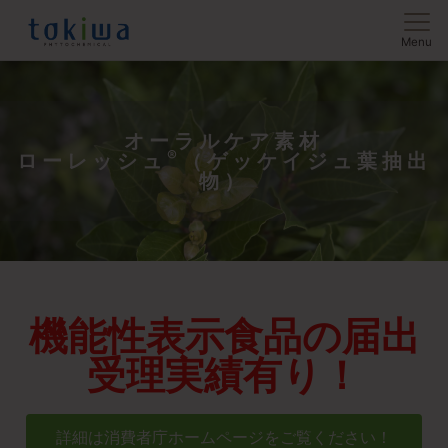
Menu
オーラルケア素材
®
ローレッシュ
（ゲッケイジュ葉抽出
物）
機能性表示食品の届出
受理実績有り！
詳細は消費者庁ホームページをご覧ください！