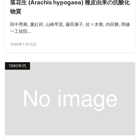
落花生 (Arachis hypogaea) 種皮由来の抗酸化
物質
田中秀興, 婁紅祥, 山崎早苗, 藤田康子, 佐々木務, 内田勝, 岡修
一工技院...
1999年7月15日
1990年代