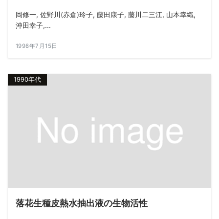
岡修一, 佐野川(赤倉)玲子, 藤田康子, 藤川二三江, 山本幸織,
沖田幸子,...
1998年7月15日
1990年代
落花生種皮熱水抽出液の生物活性