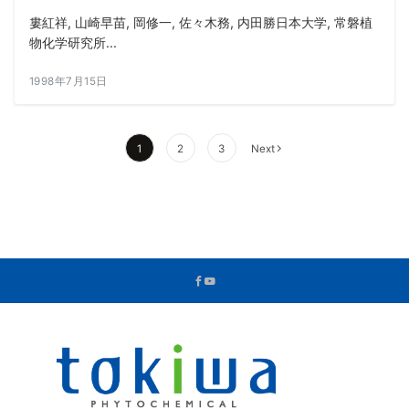
婁紅祥, 山崎早苗, 岡修一, 佐々木務, 内田勝日本大学, 常磐植
物化学研究所...
1998年7月15日
投
1
2
3
Next
稿
の
ペ
ー
ジ
送
り